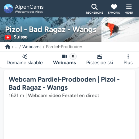
AlpenCams
Webcams des Alpes
RECHERCHE
FAVORIS
MENU
Pizol - Bad Ragaz - Wangs
Suisse
...
Webcams
Pardiel-Prodboden
8
Domaine skiable
Webcams
Pistes de ski
Plus
Webcam Pardiel-Prodboden | Pizol -
Bad Ragaz - Wangs
1621 m | Webcam vidéo Feratel en direct