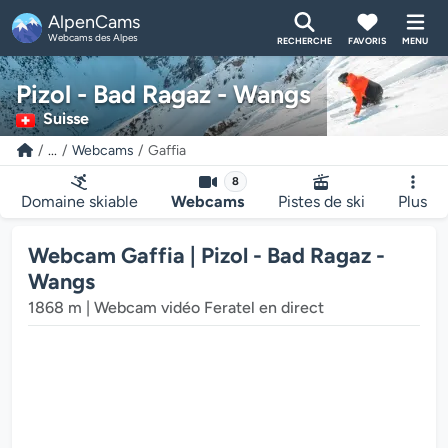
AlpenCams
Webcams des Alpes
RECHERCHE
FAVORIS
MENU
Pizol - Bad Ragaz - Wangs
Suisse
...
Webcams
Gaffia
8
Domaine skiable
Webcams
Pistes de ski
Plus
Webcam Gaffia | Pizol - Bad Ragaz -
Wangs
1868 m | Webcam vidéo Feratel en direct