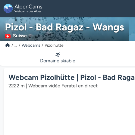
AlpenCams
Webcams des Alpes
Pizol - Bad Ragaz - Wangs
Suisse
...
Webcams
Pizolhütte
Domaine skiable
Webcam Pizolhütte | Pizol - Bad Rag
2222 m | Webcam vidéo Feratel en direct