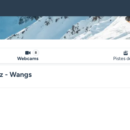
8
Webcams
Pistes d
az - Wangs