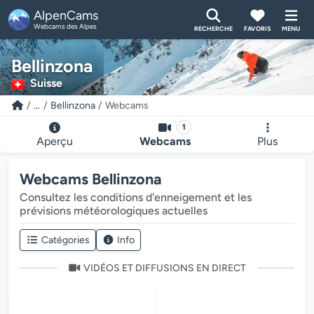
AlpenCams
Webcams des Alpes
RECHERCHE
FAVORIS
MENU
Bellinzona
Suisse
...
Bellinzona
Webcams
1
Aperçu
Webcams
Plus
Webcams Bellinzona
Consultez les conditions d'enneigement et les
prévisions météorologiques actuelles
Catégories
Info
VIDÉOS ET DIFFUSIONS EN DIRECT