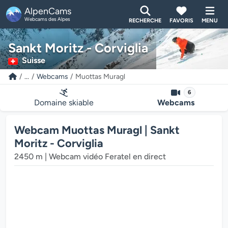
AlpenCams
Webcams des Alpes
RECHERCHE
FAVORIS
MENU
Sankt Moritz - Corviglia
Suisse
...
Webcams
Muottas Muragl
6
Domaine skiable
Webcams
Webcam Muottas Muragl | Sankt
Moritz - Corviglia
2450 m | Webcam vidéo Feratel en direct