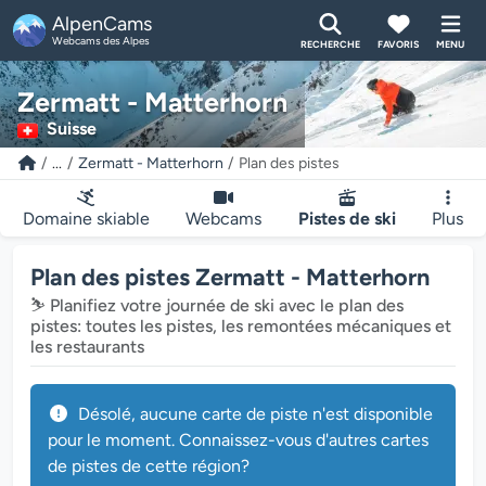
AlpenCams
Webcams des Alpes
RECHERCHE
FAVORIS
MENU
Zermatt - Matterhorn
Suisse
...
Zermatt - Matterhorn
Plan des pistes
Domaine skiable
Webcams
Pistes de ski
Plus
Plan des pistes Zermatt - Matterhorn
⛷️ Planifiez votre journée de ski avec le plan des
pistes: toutes les pistes, les remontées mécaniques et
les restaurants
Désolé, aucune carte de piste n'est disponible
pour le moment. Connaissez-vous d'autres cartes
de pistes de cette région?