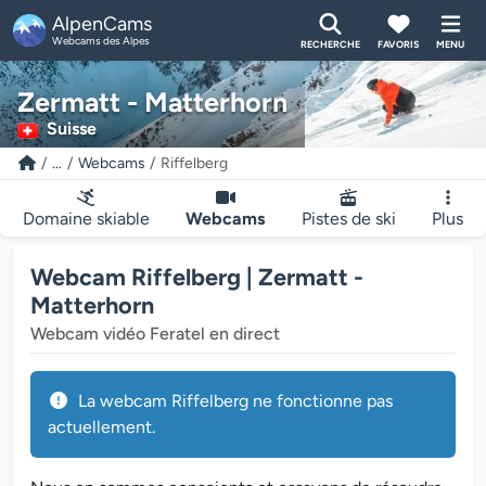
AlpenCams
Webcams des Alpes
RECHERCHE
FAVORIS
MENU
Zermatt - Matterhorn
Suisse
...
Webcams
Riffelberg
Domaine skiable
Webcams
Pistes de ski
Plus
Webcam Riffelberg | Zermatt -
Matterhorn
Webcam vidéo Feratel en direct
La webcam Riffelberg ne fonctionne pas
actuellement.