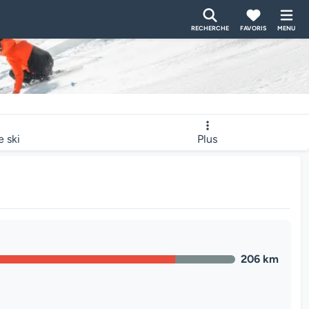
RECHERCHE
FAVORIS
MENU
e ski
Plus
206 km