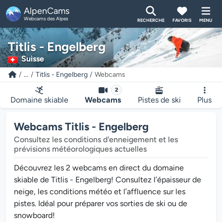
AlpenCams
Webcams des Alpes
RECHERCHE
FAVORIS
MENU
Titlis - Engelberg
Suisse
...
Titlis - Engelberg
Webcams
2
Domaine skiable
Webcams
Pistes de ski
Plus
Webcams Titlis - Engelberg
Consultez les conditions d'enneigement et les
prévisions météorologiques actuelles
Découvrez les 2 webcams en direct du domaine
skiable de Titlis - Engelberg! Consultez l’épaisseur de
neige, les conditions météo et l’affluence sur les
pistes. Idéal pour préparer vos sorties de ski ou de
snowboard!