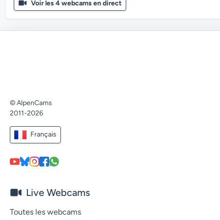
Voir les 4 webcams en direct
© AlpenCams
2011-2026
Français
Live Webcams
Toutes les webcams