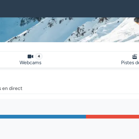
4
Webcams
Pistes d
 en direct