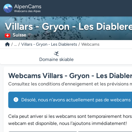
AlpenCams
Webcams des Alpes
Villars - Gryon - Les Diabler
Suisse
...
Villars - Gryon - Les Diablerets
Webcams
Domaine skiable
Webcams Villars - Gryon - Les Diable
Consultez les conditions d'enneigement et les prévisions 
Désolé, nous n'avons actuellement pas de webcams pou
Cela peut arriver si les webcams sont temporairement hors
webcam est disponible, nous l'ajoutons immédiatement!