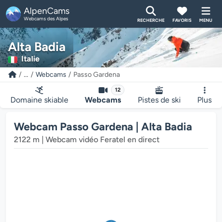
AlpenCams
Webcams des Alpes
RECHERCHE
FAVORIS
MENU
Alta Badia
Italie
...
Webcams
Passo Gardena
12
Domaine skiable
Webcams
Pistes de ski
Plus
Webcam Passo Gardena | Alta Badia
2122 m | Webcam vidéo Feratel en direct