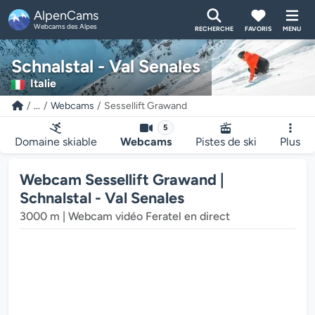
AlpenCams
Webcams des Alpes
RECHERCHE
FAVORIS
MENU
Schnalstal - Val Senales
Italie
...
Webcams
Sessellift Grawand
5
Domaine skiable
Webcams
Pistes de ski
Plus
Webcam Sessellift Grawand |
Schnalstal - Val Senales
3000 m | Webcam vidéo Feratel en direct
ur multimédia de la webcam charge...