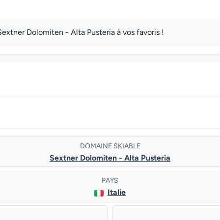
xtner Dolomiten - Alta Pusteria à vos favoris !
DOMAINE SKIABLE
Sextner Dolomiten - Alta Pusteria
PAYS
Italie