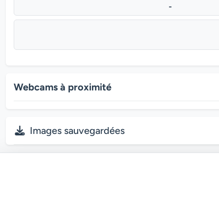
-
Webcams à proximité
Images sauvegardées