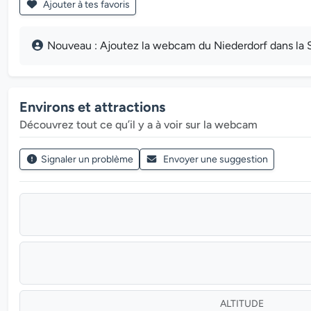
Ajouter à tes favoris
Nouveau : Ajoutez la webcam du Niederdorf dans la Se
Environs et attractions
Découvrez tout ce qu’il y a à voir sur la webcam
Signaler un problème
Envoyer une suggestion
ALTITUDE