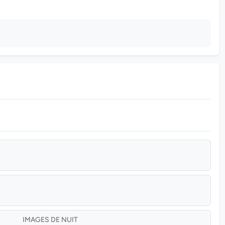
IMAGES DE NUIT