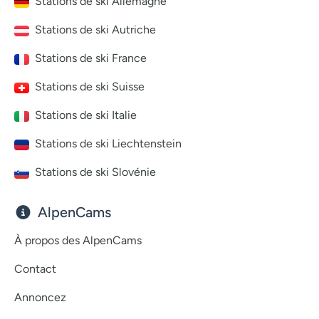
Stations de ski Allemagne
Stations de ski Autriche
Stations de ski France
Stations de ski Suisse
Stations de ski Italie
Stations de ski Liechtenstein
Stations de ski Slovénie
AlpenCams
À propos des AlpenCams
Contact
Annoncez