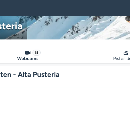
steria
18
Webcams
Pistes d
en - Alta Pusteria
Le lecteur multimédia de la we