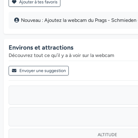
Ajouter à tes favoris
Nouveau : Ajoutez la webcam du Prags - Schmieden dan
Environs et attractions
Découvrez tout ce qu’il y a à voir sur la webcam
Envoyer une suggestion
ALTITUDE