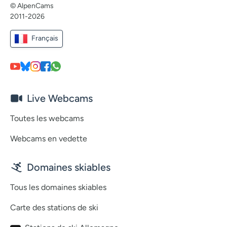
© AlpenCams
2011-2026
Français
Live Webcams
Toutes les webcams
Webcams en vedette
Domaines skiables
Tous les domaines skiables
Carte des stations de ski