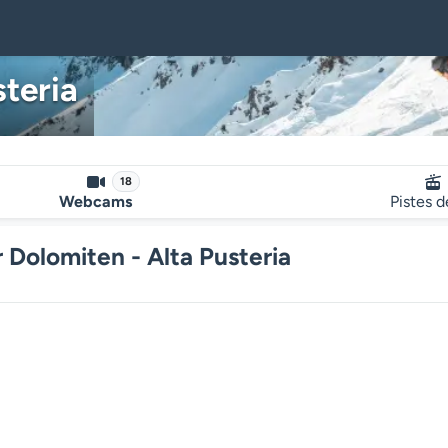
steria
18
Webcams
Pistes d
Dolomiten - Alta Pusteria
Le lecteur multimédia de la we