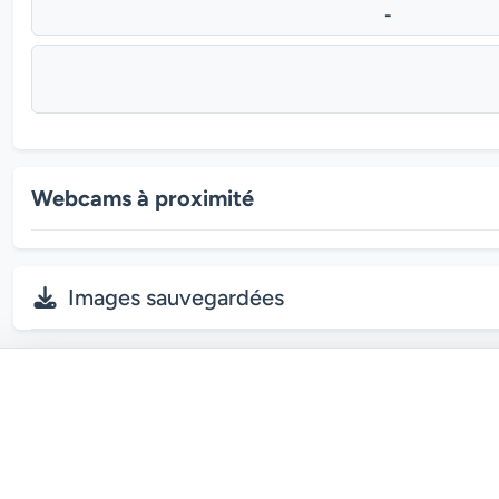
-
Webcams à proximité
Images sauvegardées