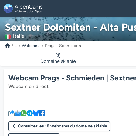
AlpenCams
Webcams des Alpes
Sextner Dolomiten - Alta Pu
Italie
...
Webcams
Prags - Schmieden
Domaine skiable
Webcam Prags - Schmieden | Sextner 
Webcam en direct
Consultez les 18 webcams du domaine skiable