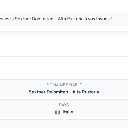
s la Sextner Dolomiten - Alta Pusteria à vos favoris !
DOMAINE SKIABLE
Sextner Dolomiten - Alta Pusteria
PAYS
Italie