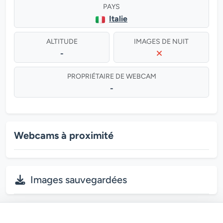
PAYS
Italie
ALTITUDE
IMAGES DE NUIT
-
PROPRIÉTAIRE DE WEBCAM
-
Webcams à proximité
Images sauvegardées