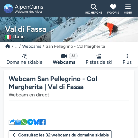
AlpenCams
Webcams des Alpes
RECHERCHE
FAVORIS
MENU
Val di Fassa
Italie
...
Webcams
San Pellegrino - Col Margherita
32
Domaine skiable
Webcams
Pistes de ski
Plus
Webcam San Pellegrino - Col
Margherita | Val di Fassa
Webcam en direct
Le lecteur multimédia de la we
Consultez les 32 webcams du domaine skiable