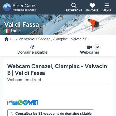
AlpenCams
Webcams des Alpes
RECHERCHE
FAVORIS
MENU
Val di Fassa
Italie
...
Webcams
Canazei, Ciampiac - Valvacin B
32
Domaine skiable
Webcams
Webcam Canazei, Ciampiac - Valvacin
B | Val di Fassa
Webcam en direct
Le lecteur multimédia de la we
Consultez les 32 webcams du domaine skiable