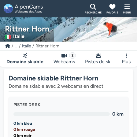
AlpenCams
Webcams des Alpes
RECHERCHE
FAVORIS
MENU
Rittner Horn
Italie
...
Italie
Rittner Horn
2
Domaine skiable
Webcams
Pistes de ski
Plus
Domaine skiable Rittner Horn
Domaine skiable avec 2 webcams en direct
PISTES DE SKI
0 km
0 km bleu
0 km rouge
0 km noir