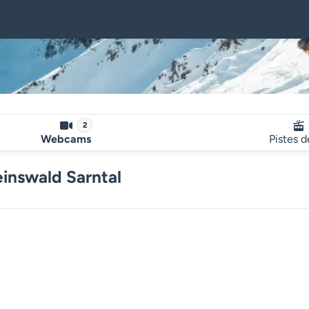
2
Webcams
Pistes d
inswald Sarntal
Le lecteur multimédia de la we