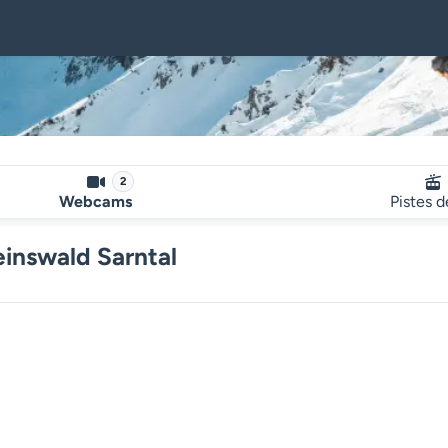
2
Webcams
Pistes d
inswald Sarntal
Le lecteur multimédia de la we