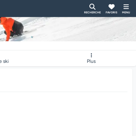
RECHERCHE
FAVORIS
MENU
e ski
Plus
bcam charge...