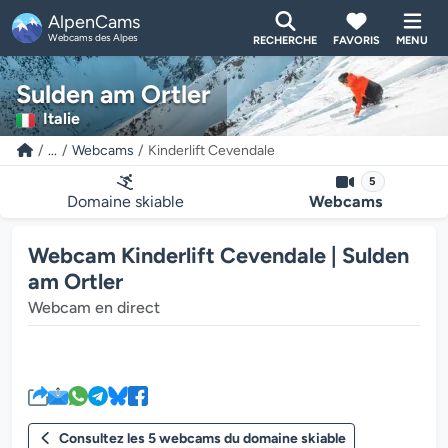
AlpenCams
Webcams des Alpes
RECHERCHE
FAVORIS
MENU
Sulden am Ortler
Italie
...
Webcams
Kinderlift Cevendale
5
Domaine skiable
Webcams
Webcam Kinderlift Cevendale | Sulden
am Ortler
Webcam en direct
Le lecteur multimédia de la we
Consultez les 5 webcams du domaine skiable