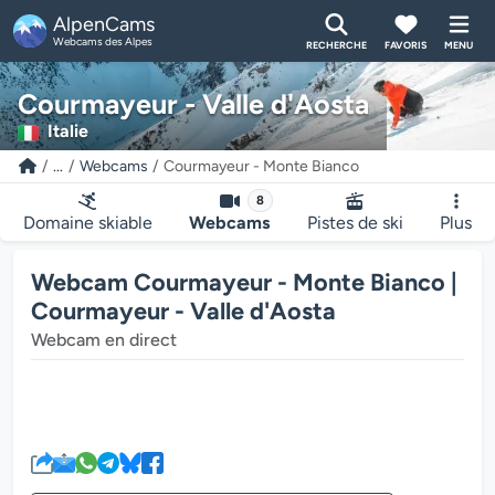
AlpenCams
Webcams des Alpes
RECHERCHE
FAVORIS
MENU
Courmayeur - Valle d'Aosta
Italie
...
Webcams
Courmayeur - Monte Bianco
8
Domaine skiable
Webcams
Pistes de ski
Plus
Webcam Courmayeur - Monte Bianco |
Courmayeur - Valle d'Aosta
Webcam en direct
Le lecteur multimédia de la we