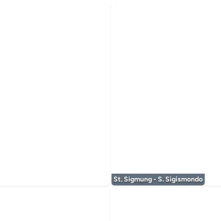
timédia est en cours de chargement...
St. Sigmung - S. Sigismondo