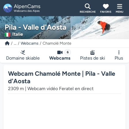
AlpenCams
Webcams des Alpes
RECHERCHE
FAVORIS
MENU
Pila - Valle d'Aosta
Italie
...
Webcams
Chamolé Monte
6
Domaine skiable
Webcams
Pistes de ski
Plus
Le lecteur multimédia de la webcam charge...
Webcam Chamolé Monte | Pila - Valle
d'Aosta
2309 m | Webcam vidéo Feratel en direct