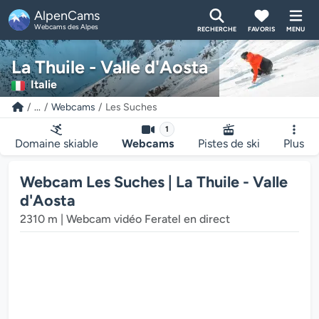
AlpenCams
Webcams des Alpes
RECHERCHE
FAVORIS
MENU
La Thuile - Valle d'Aosta
Italie
...
Webcams
Les Suches
1
Domaine skiable
Webcams
Pistes de ski
Plus
Webcam Les Suches | La Thuile - Valle
d'Aosta
2310 m | Webcam vidéo Feratel en direct
ur multimédia de la webcam charge...