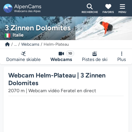
AlpenCams
Webcams des Alpes
RECHERCHE
FAVORIS
MENU
3 Zinnen Dolomites
Italie
...
Webcams
Helm-Plateau
10
Domaine skiable
Webcams
Pistes de ski
Plus
Webcam Helm-Plateau | 3 Zinnen
Dolomites
2070 m | Webcam vidéo Feratel en direct