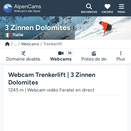
AlpenCams
Webcams des Alpes
RECHERCHE
FAVORIS
MENU
3 Zinnen Dolomites
Italie
...
Webcams
Trenkerlift
10
Domaine skiable
Webcams
Pistes de ski
Plus
Webcam Trenkerlift | 3 Zinnen
e lecteur multimédia de la webcam charge...
Dolomites
1245 m | Webcam vidéo Feratel en direct