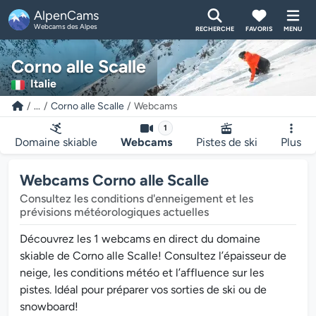
AlpenCams
Webcams des Alpes
RECHERCHE
FAVORIS
MENU
Corno alle Scalle
Italie
...
Corno alle Scalle
Webcams
1
Domaine skiable
Webcams
Pistes de ski
Plus
Webcams Corno alle Scalle
Consultez les conditions d'enneigement et les
prévisions météorologiques actuelles
Découvrez les 1 webcams en direct du domaine
skiable de Corno alle Scalle! Consultez l’épaisseur de
neige, les conditions météo et l’affluence sur les
pistes. Idéal pour préparer vos sorties de ski ou de
snowboard!