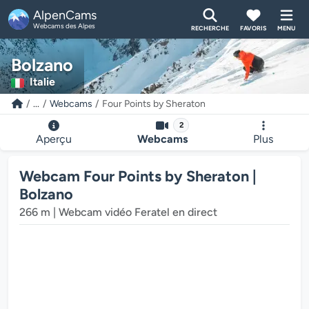
AlpenCams
Webcams des Alpes
RECHERCHE
FAVORIS
MENU
Bolzano
Italie
...
Webcams
Four Points by Sheraton
2
Aperçu
Webcams
Plus
Webcam Four Points by Sheraton |
Bolzano
266 m | Webcam vidéo Feratel en direct
ur multimédia de la webcam charge...