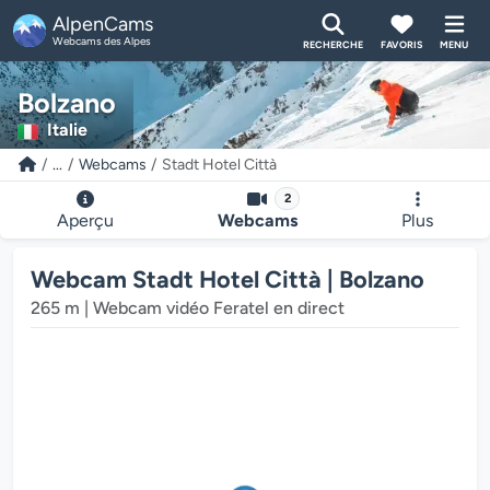
AlpenCams
Webcams des Alpes
RECHERCHE
FAVORIS
MENU
Bolzano
Italie
...
Webcams
Stadt Hotel Città
2
Aperçu
Webcams
Plus
Webcam Stadt Hotel Città | Bolzano
265 m | Webcam vidéo Feratel en direct
multimédia de la webcam charge...