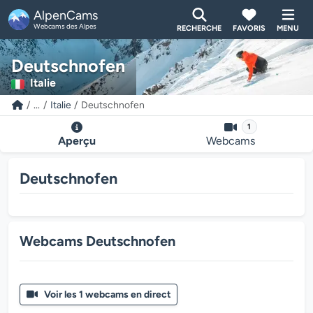
AlpenCams
Webcams des Alpes
RECHERCHE
FAVORIS
MENU
Deutschnofen
Italie
...
Italie
Deutschnofen
1
Aperçu
Webcams
Deutschnofen
Webcams Deutschnofen
Voir les 1 webcams en direct