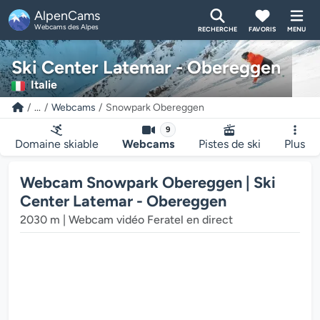
AlpenCams
Webcams des Alpes
RECHERCHE
FAVORIS
MENU
Ski Center Latemar - Obereggen
Italie
...
Webcams
Snowpark Obereggen
9
Domaine skiable
Webcams
Pistes de ski
Plus
Le lecteur multimédia de la webcam charge...
Webcam Snowpark Obereggen | Ski
Center Latemar - Obereggen
2030 m | Webcam vidéo Feratel en direct