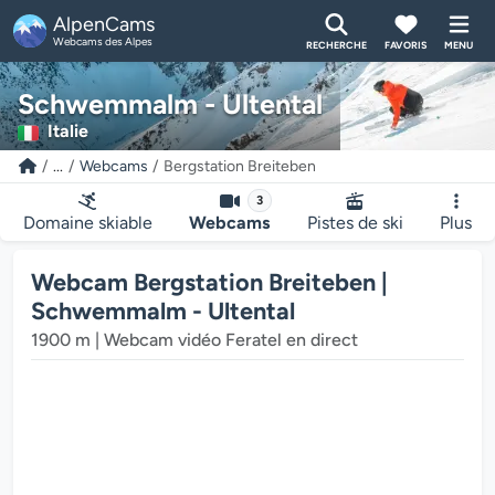
AlpenCams
Webcams des Alpes
RECHERCHE
FAVORIS
MENU
Schwemmalm - Ultental
Italie
...
Webcams
Bergstation Breiteben
3
Domaine skiable
Webcams
Pistes de ski
Plus
Webcam Bergstation Breiteben |
Schwemmalm - Ultental
1900 m | Webcam vidéo Feratel en direct