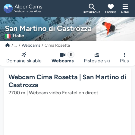
AlpenCams
Webcams des Alpes
RECHERCHE
FAVORIS
MENU
San Martino di Castrozza
Italie
...
Webcams
Cima Rosetta
5
Domaine skiable
Webcams
Pistes de ski
Plus
Webcam Cima Rosetta | San Martino di
Castrozza
2700 m | Webcam vidéo Feratel en direct