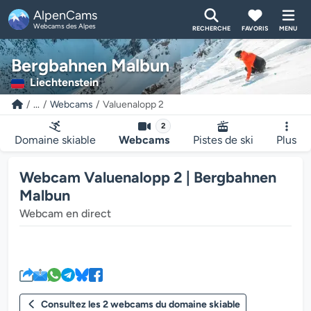
AlpenCams
Webcams des Alpes
RECHERCHE
FAVORIS
MENU
Bergbahnen Malbun
Liechtenstein
...
Webcams
Valuenalopp 2
2
Domaine skiable
Webcams
Pistes de ski
Plus
Webcam Valuenalopp 2 | Bergbahnen
Malbun
Webcam en direct
Le lecteur multimédia de la we
Consultez les 2 webcams du domaine skiable