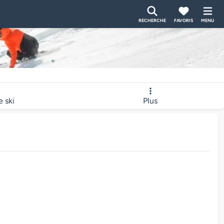
RECHERCHE
FAVORIS
MENU
e ski
Plus
bcam charge...