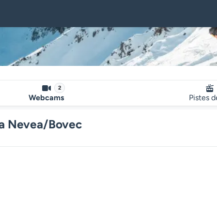
2
Webcams
Pistes d
lla Nevea/Bovec
Le lecteur multimédia de la we