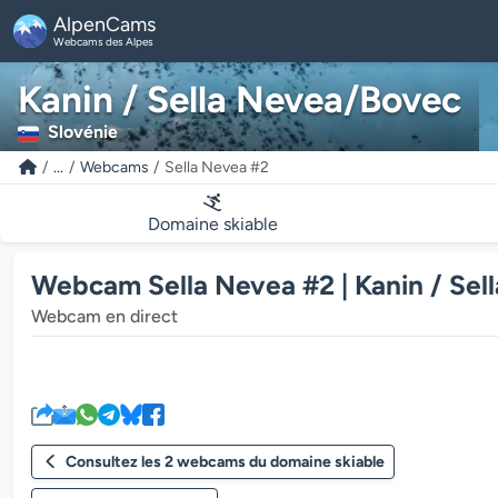
AlpenCams
Webcams des Alpes
Kanin / Sella Nevea/Bovec
Slovénie
...
Webcams
Sella Nevea #2
Domaine skiable
Webcam Sella Nevea #2 | Kanin / Se
Webcam en direct
Consultez les 2 webcams du domaine skiable