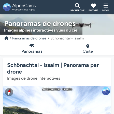
AlpenCams
Webcams des Alpes
RECHERCHE
FAVORIS
MENU
Panoramas de drones
Images alpines interactives vues du ciel
Panoramas de drones
Schönachtal - Issalm
Panoramas
Carte
Schönachtal - Issalm | Panorama par
drone
Images de drone interactives
Schönachtal - Issalm