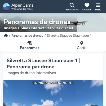
AlpenCams
Webcams des Alpes
RECHERCHE
FAVORIS
MENU
Panoramas de drones
Images alpines interactives vues du ciel
Panoramas de drones
Silvretta Stausee Staumauer 1
Panoramas
Carte
Silvretta Stausee Staumauer 1 |
Panorama par drone
Images de drone interactives
Silvretta Stausee Staumauer 1