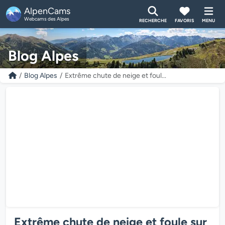
AlpenCams
Webcams des Alpes
RECHERCHE
FAVORIS
MENU
Blog Alpes
Blog Alpes
Extrême chute de neige et foul...
Extrême chute de neige et foule sur
0