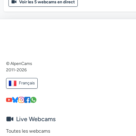
Voir les 5 webcams en direct
© AlpenCams
2011-2026
Français
Live Webcams
Toutes les webcams