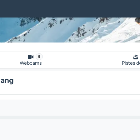
5
Webcams
Pistes d
lang