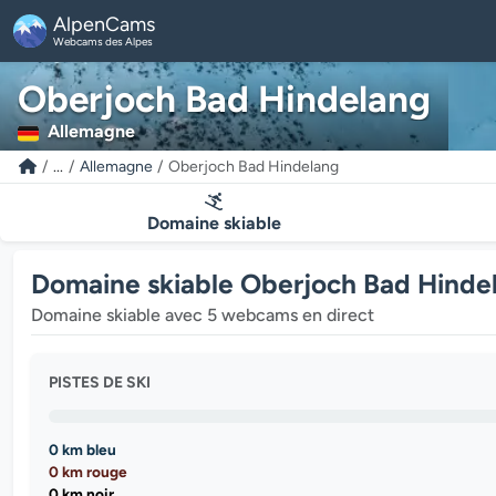
AlpenCams
Webcams des Alpes
Oberjoch Bad Hindelang
Allemagne
...
Allemagne
Oberjoch Bad Hindelang
Domaine skiable
Domaine skiable Oberjoch Bad Hinde
Domaine skiable avec 5 webcams en direct
PISTES DE SKI
0 km bleu
0 km rouge
0 km noir