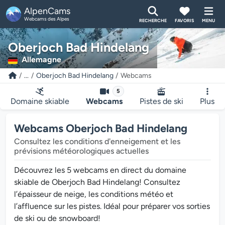
AlpenCams
Webcams des Alpes
RECHERCHE
FAVORIS
MENU
Oberjoch Bad Hindelang
Allemagne
...
Oberjoch Bad Hindelang
Webcams
5
Domaine skiable
Webcams
Pistes de ski
Plus
Webcams Oberjoch Bad Hindelang
Consultez les conditions d'enneigement et les
prévisions météorologiques actuelles
Découvrez les 5 webcams en direct du domaine
skiable de Oberjoch Bad Hindelang! Consultez
l’épaisseur de neige, les conditions météo et
l’affluence sur les pistes. Idéal pour préparer vos sorties
de ski ou de snowboard!