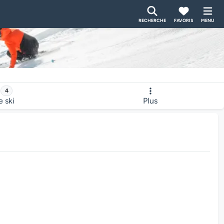
RECHERCHE
FAVORIS
MENU
4
e ski
Plus
bcam charge...