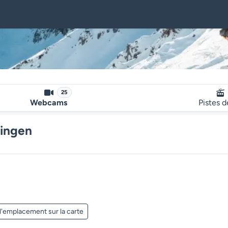
25
Webcams
Pistes d
lingen
Le lecteur multimédia de la we
 l'emplacement sur la carte