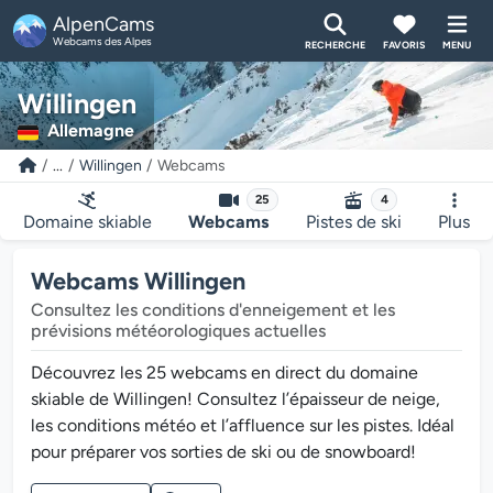
AlpenCams
Webcams des Alpes
RECHERCHE
FAVORIS
MENU
Willingen
Allemagne
...
Willingen
Webcams
25
4
Domaine skiable
Webcams
Pistes de ski
Plus
Webcams Willingen
Consultez les conditions d'enneigement et les
prévisions météorologiques actuelles
Découvrez les 25 webcams en direct du domaine
skiable de Willingen! Consultez l’épaisseur de neige,
les conditions météo et l’affluence sur les pistes. Idéal
pour préparer vos sorties de ski ou de snowboard!