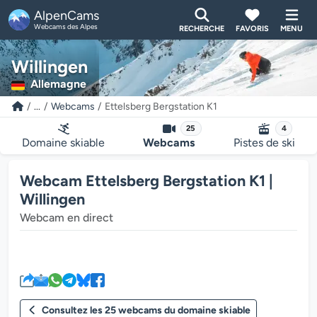
AlpenCams
Webcams des Alpes
RECHERCHE
FAVORIS
MENU
Willingen
Allemagne
...
Webcams
Ettelsberg Bergstation K1
25
4
Domaine skiable
Webcams
Pistes de ski
Webcam Ettelsberg Bergstation K1 |
Willingen
Webcam en direct
Le lecteur multimédia de la we
Consultez les 25 webcams du domaine skiable