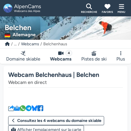
AlpenCams
Webcams des Alpes
RECHERCHE
FAVORIS
MENU
Belchen
Allemagne
...
Webcams
Belchenhaus
4
Domaine skiable
Webcams
Pistes de ski
Plus
Webcam Belchenhaus | Belchen
Webcam en direct
Le lecteur multimédia de la we
Consultez les 4 webcams du domaine skiable
Afficher l'emplacement sur la carte