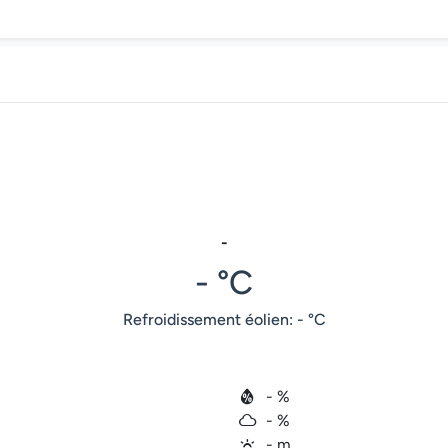
-
- °C
Refroidissement éolien: - °C
- %
- %
- m