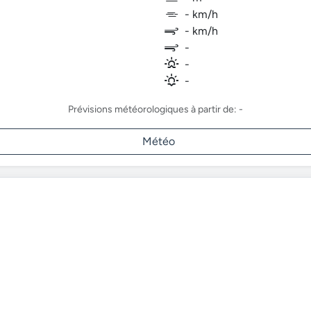
- km/h
- km/h
-
-
-
Prévisions météorologiques à partir de: -
Météo