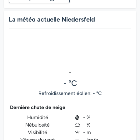
La météo actuelle Niedersfeld
-
- °C
Refroidissement éolien: - °C
Dernière chute de neige
Humidité
- %
Nébulosité
- %
Visibilité
- m
Vitesse du vent
- km/h