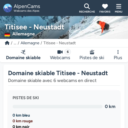
AlpenCams
Webcams des Alpes
RECHERCHE
FAVORIS
MENU
Titisee - Neustadt
Allemagne
...
Allemagne
Titisee - Neustadt
6
Domaine skiable
Webcams
Pistes de ski
Plus
Domaine skiable Titisee - Neustadt
Domaine skiable avec 6 webcams en direct
PISTES DE SKI
0 km
0 km bleu
0 km rouge
0 km noir