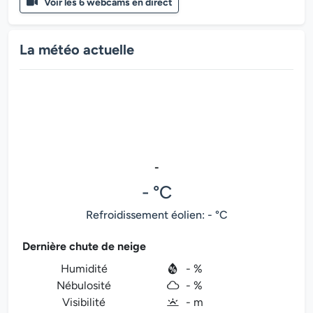
Voir les 6 webcams en direct
La météo actuelle
-
- °C
Refroidissement éolien: - °C
Dernière chute de neige
Humidité
- %
Nébulosité
- %
Visibilité
- m