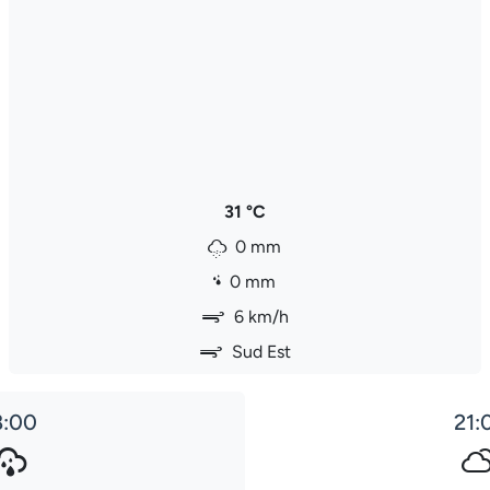
31 °C
0 mm
0 mm
6 km/h
Sud Est
8:00
21: