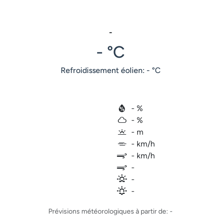
-
- °C
Refroidissement éolien: - °C
- %
- %
- m
- km/h
- km/h
-
-
-
Prévisions météorologiques à partir de: -