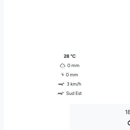
28 °C
0 mm
0 mm
3 km/h
Sud Est
1