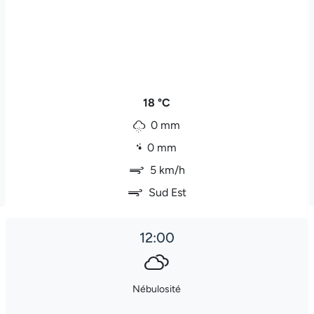
18 °C
0 mm
0 mm
5 km/h
Sud Est
12:00
Nébulosité