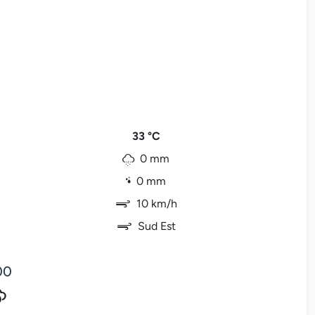
33 °C
0 mm
0 mm
10 km/h
Sud Est
00